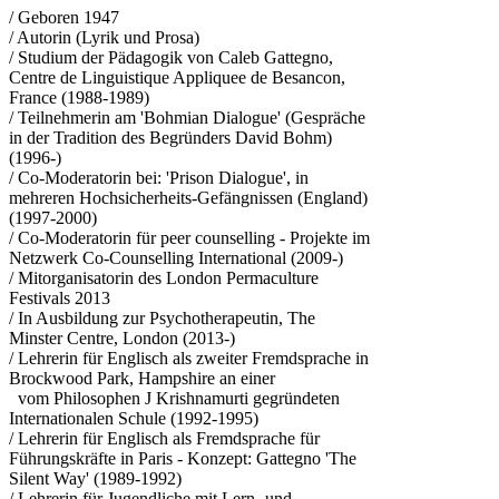
/ Geboren 1947
/ Autorin (Lyrik und Prosa)
/ Studium der Pädagogik von Caleb Gattegno,
Centre de Linguistique Appliquee de Besancon,
France (1988-1989)
/ Teilnehmerin am 'Bohmian Dialogue' (Gespräche
in der Tradition des Begründers David Bohm)
(1996-)
/ Co-Moderatorin bei: 'Prison Dialogue', in
mehreren Hochsicherheits-Gefängnissen (England)
(1997-2000)
/ Co-Moderatorin für peer counselling - Projekte im
Netzwerk Co-Counselling International (2009-)
/ Mitorganisatorin des London Permaculture
Festivals 2013
/ In Ausbildung zur Psychotherapeutin, The
Minster Centre, London (2013-)
/ Lehrerin für Englisch als zweiter Fremdsprache in
Brockwood Park, Hampshire an einer
vom Philosophen J Krishnamurti gegründeten
Internationalen Schule (1992-1995)
/ Lehrerin für Englisch als Fremdsprache für
Führungskräfte in Paris - Konzept: Gattegno 'The
Silent Way' (1989-1992)
/ Lehrerin für Jugendliche mit Lern- und